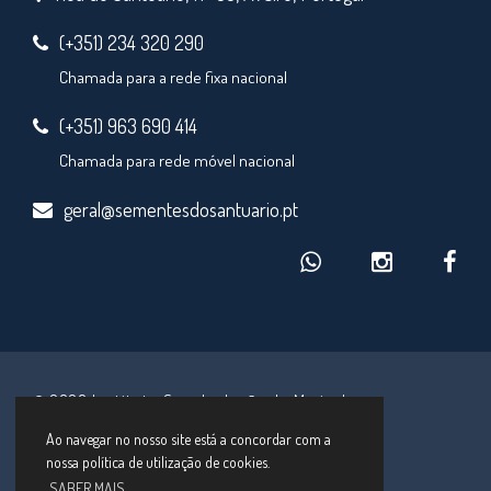
(+351) 234 320 290
Chamada para a rede fixa nacional
(+351) 963 690 414
Chamada para rede móvel nacional
geral@sementesdosantuario.pt
© 2026 Instituto Secular Irmãs de Maria de
Schoenstatt
Ao navegar no nosso site está a concordar com a
nossa política de utilização de cookies.
desenvolvido por
Macro Makers
SABER MAIS