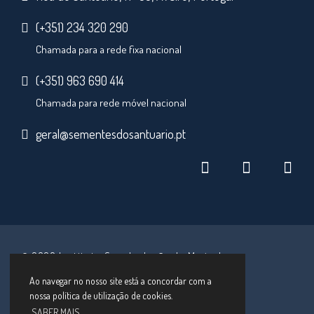
(+351) 234 320 290
Chamada para a rede fixa nacional
(+351) 963 690 414
Chamada para rede móvel nacional
geral@sementesdosantuario.pt
© 2026 Instituto Secular Irmãs de Maria de
Schoenstatt
Ao navegar no nosso site está a concordar com a
nossa política de utilização de cookies.
desenvolvido por
Macro Makers
SABER MAIS